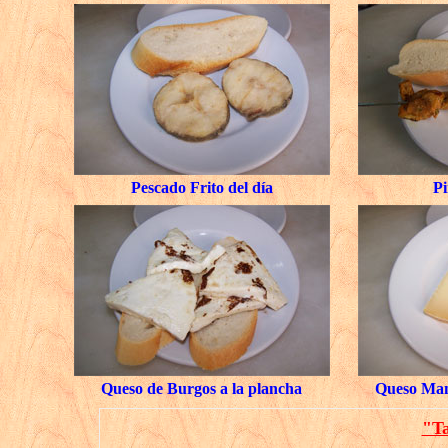
Pescado Frito del día
P
Queso de Burgos a la plancha
Queso Man
"Ta