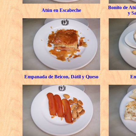
Bonito de Atú
Atún en Escabeche
y S
Empanada de Beicon, Dátil y Queso
En