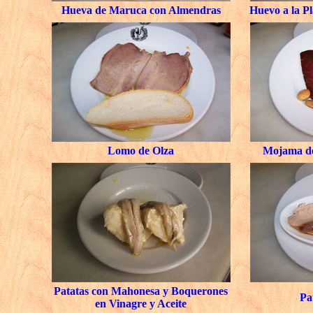
Hueva de Maruca con Almendras
Huevo a la P
Lomo de Olza
Mojama de
Patatas con Mahonesa y Boquerones
Pa
en Vinagre y Aceite