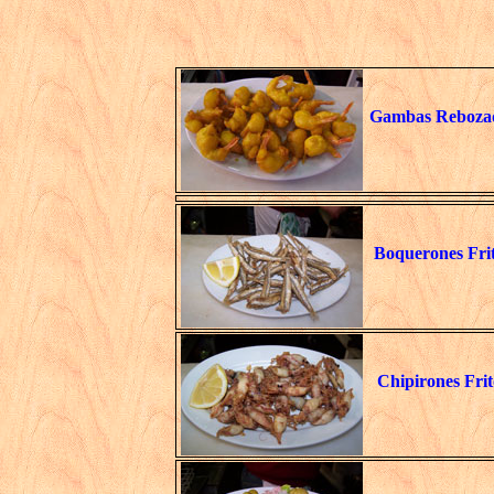
Gambas Reboza
Boquerones Fri
Chipirones Frit